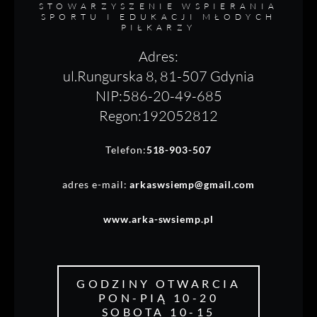
STOWARZYSZENIE WSPIERANIA
SPORTU I EDUKACJI MŁODYCH
PIŁKARZY
Adres:
ul.Rungurska 8, 81-507 Gdynia
NIP:586-20-49-685
Regon:192052812
Telefon:
518-903-507
adres e-mail:
arkaswsiemp@gmail.com
www.arka-swsiemp.pl
GODZINY OTWARCIA
PON-PIĄ 10-20
SOBOTA 10-15