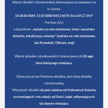
Wpłat składki członkowskiej dokonujemy przelewem na
nr konta:
14 2030 0045 1110 0000 0411 8570
(BankBGŻ BNP
Paribas S.A.)
z dopiskiem „
wpłata na cele statutowe, imię i nazwisko
dziecka, lokalizacja, miesiąc” (wpłata na cele statutowe,
Jan Kowalski, Obłuże, maj)
Wpłat składek członkowskich dokonujemy do
10-ego
dnia bieżącego miesiąca.
Opłacana przez Państwa składka, jest stałą składką
członkowską.
Wysokość składki
nie jest zależna od frekwencji dziecka
na treningach i nie zależy od ilości zajęć odbywających
się danym miesiącu.