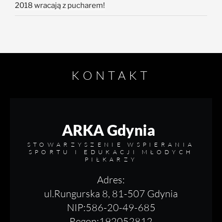
2018 wracają z pucharem!
KONTAKT
ARKA Gdynia
STOWARZYSZENIE WSPIERANIA
SPORTU I EDUKACJI MŁODYCH
PIŁKARZY
Adres:
ul.Rungurska 8, 81-507 Gdynia
NIP:586-20-49-685
Regon:192052812