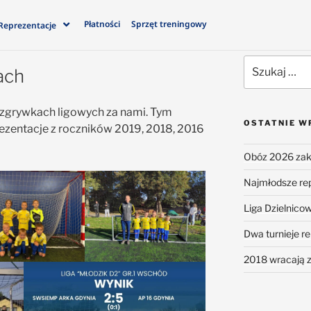
Płatności
Sprzęt treningowy
Reprezentacje
ach
rozgrywkach ligowych za nami. Tym
OSTATNIE W
ezentacje z roczników 2019, 2018, 2016
Obóz 2026 za
Najmłodsze re
Liga Dzielnico
Dwa turnieje re
2018 wracają 