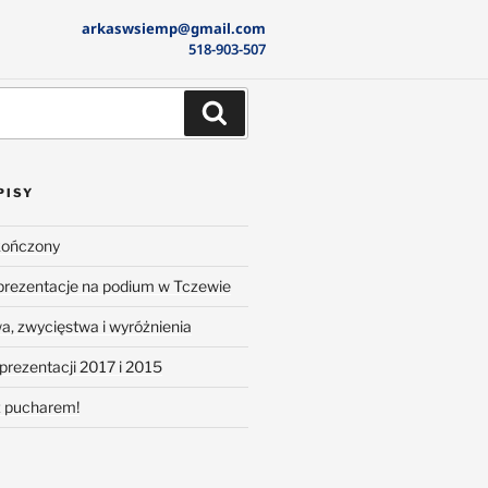
arkaswsiemp@gmail.com
518-903-507
PISY
kończony
prezentacje na podium w Tczewie
wa, zwycięstwa i wyróżnienia
prezentacji 2017 i 2015
z pucharem!