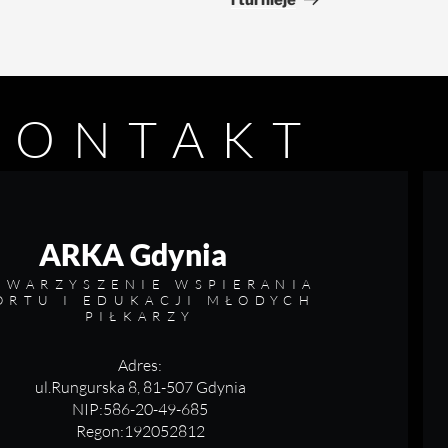
i turnieje
KONTAKT
ARKA Gdynia
OWARZYSZENIE WSPIERANIA
ORTU I EDUKACJI MŁODYCH
PIŁKARZY
Adres:
ul.Rungurska 8, 81-507 Gdynia
NIP:586-20-49-685
Regon:192052812