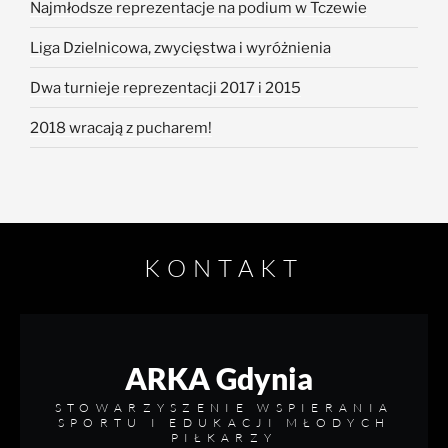
Najmłodsze reprezentacje na podium w Tczewie
Liga Dzielnicowa, zwycięstwa i wyróżnienia
Dwa turnieje reprezentacji 2017 i 2015
2018 wracają z pucharem!
KONTAKT
ARKA Gdynia
STOWARZYSZENIE WSPIERANIA
SPORTU I EDUKACJI MŁODYCH
PIŁKARZY