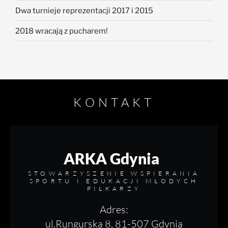
Dwa turnieje reprezentacji 2017 i 2015
2018 wracają z pucharem!
KONTAKT
ARKA Gdynia
STOWARZYSZENIE WSPIERANIA
SPORTU I EDUKACJI MŁODYCH
PIŁKARZY
Adres:
ul.Rungurska 8, 81-507 Gdynia