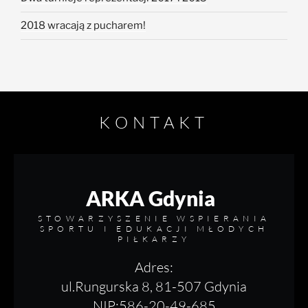
2018 wracają z pucharem!
KONTAKT
ARKA Gdynia
STOWARZYSZENIE WSPIERANIA
SPORTU I EDUKACJI MŁODYCH
PIŁKARZY
Adres:
ul.Rungurska 8, 81-507 Gdynia
NIP:586-20-49-685