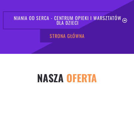
NIANIA OD SERCA - CENTRUM OPIEKI I WARSZTATÓW
DLA DZIECI
STRONA GŁÓWNA
NASZA
OFERTA